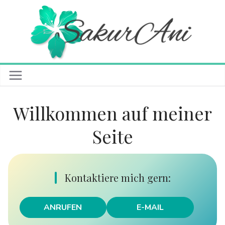
Zum
Inhalt
springen
Willkommen auf meiner
Seite
Kontaktiere mich gern:
ANRUFEN
E-MAIL