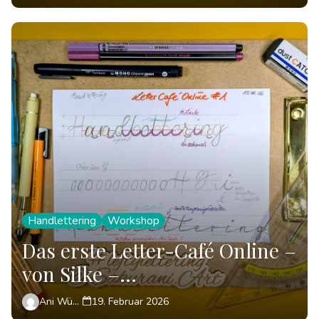
Handlettering
Workshop
Das erste Letter-Café Online –
von Silke –
theLETTERtheBETTER
Ani Wünsch
19. Februar 2026