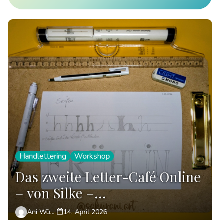
Handlettering
Workshop
Das zweite Letter-Café Online
– von Silke –
theLETTERtheBETTER
Ani Wünsch
14. April 2026