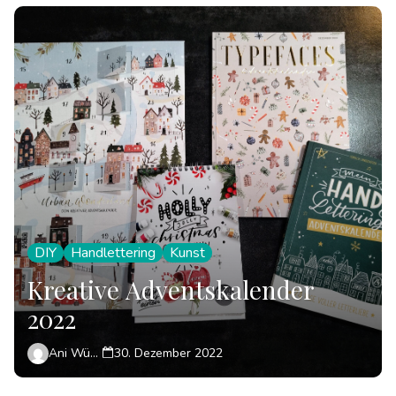
DIY
Handlettering
Kunst
Kreative Adventskalender
2022
Ani Wünsch
30. Dezember 2022