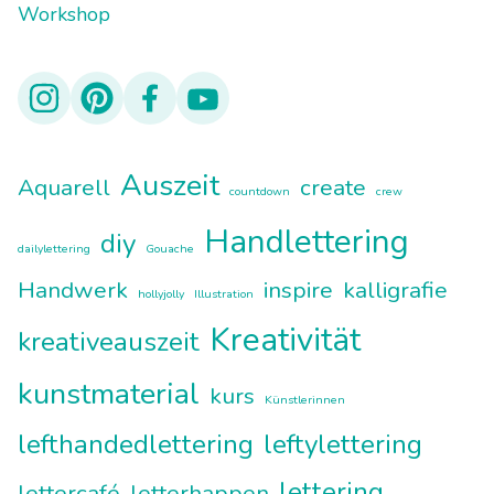
Workshop
Auszeit
Aquarell
create
countdown
crew
Handlettering
diy
dailylettering
Gouache
Handwerk
inspire
kalligrafie
hollyjolly
Illustration
Kreativität
kreativeauszeit
kunstmaterial
kurs
Künstlerinnen
lefthandedlettering
leftylettering
lettering
lettercafé
letterhappen