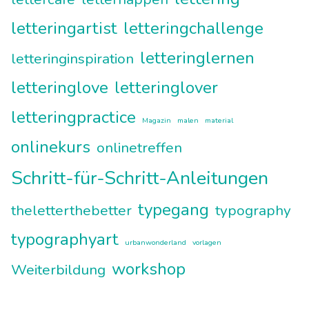
letteringartist
letteringchallenge
letteringlernen
letteringinspiration
letteringlove
letteringlover
letteringpractice
Magazin
malen
material
onlinekurs
onlinetreffen
Schritt-für-Schritt-Anleitungen
typegang
theletterthebetter
typography
typographyart
urbanwonderland
vorlagen
workshop
Weiterbildung