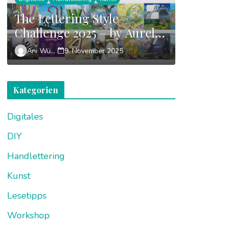
The Lettering Style
Challenge 2025 – by Aurelie
Maron
Ani Wünsch
9. November 2025
Kategorien
Digitales
DIY
Handlettering
Kunst
Lesetipps
Workshop