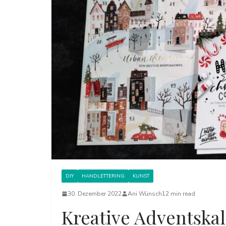
DIY
HANDLETTERING
KUNST
30. Dezember 2022
Ani Wünsch
12 min read
Kreative Adventska