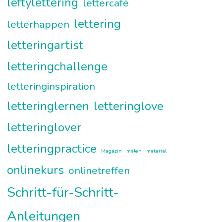
leftylettering
lettercafé
lettering
letterhappen
letteringartist
letteringchallenge
letteringinspiration
letteringlernen
letteringlove
letteringlover
letteringpractice
Magazin
malen
material
onlinekurs
onlinetreffen
Schritt-für-Schritt-
Anleitungen