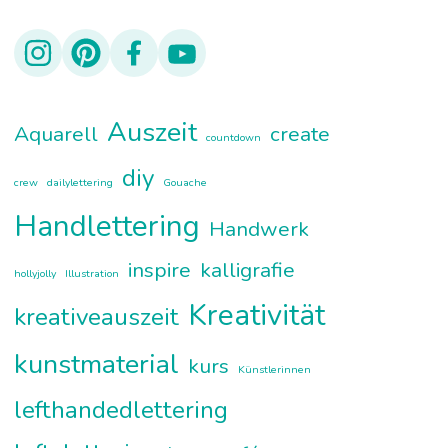
Auszeit
Aquarell
create
countdown
diy
crew
dailylettering
Gouache
Handlettering
Handwerk
inspire
kalligrafie
hollyjolly
Illustration
Kreativität
kreativeauszeit
kunstmaterial
kurs
Künstlerinnen
lefthandedlettering