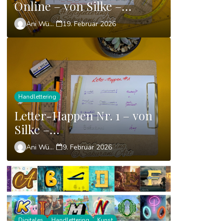
Online – von Silke –
theLETTERtheBETTER
Ani Wünsch
19. Februar 2026
Handlettering
Letter-Happen Nr. 1 – von
Silke –
theLETTERtheBETTER
Ani Wünsch
9. Februar 2026
Digitales
Handlettering
Kunst