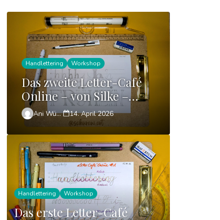
Handlettering
Workshop
Das zweite Letter-Café
Online – von Silke –
theLETTERtheBETTER
Ani Wünsch
14. April 2026
Handlettering
Workshop
Das erste Letter-Café