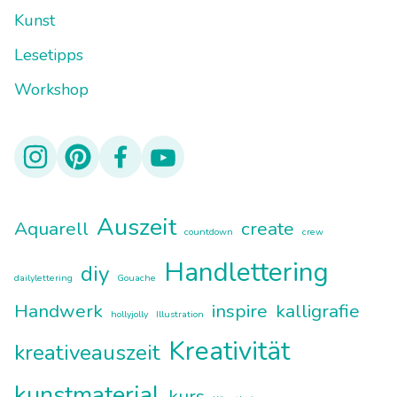
Kunst
Lesetipps
Workshop
Auszeit
Aquarell
create
countdown
crew
Handlettering
diy
dailylettering
Gouache
Handwerk
inspire
kalligrafie
hollyjolly
Illustration
Kreativität
kreativeauszeit
kunstmaterial
kurs