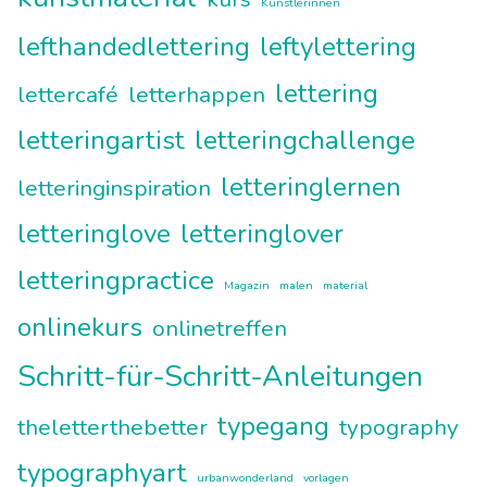
Künstlerinnen
lefthandedlettering
leftylettering
lettering
lettercafé
letterhappen
letteringartist
letteringchallenge
letteringlernen
letteringinspiration
letteringlove
letteringlover
letteringpractice
Magazin
malen
material
onlinekurs
onlinetreffen
Schritt-für-Schritt-Anleitungen
typegang
theletterthebetter
typography
typographyart
urbanwonderland
vorlagen