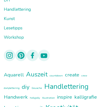
DIY
Handlettering
Kunst
Lesetipps
Workshop
Auszeit
Aquarell
create
countdown
crew
Handlettering
diy
dailylettering
Gouache
Handwerk
inspire
kalligrafie
hollyjolly
Illustration