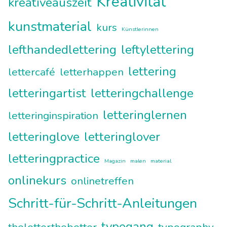
Kreativität
kreativeauszeit
kunstmaterial
kurs
Künstlerinnen
lefthandedlettering
leftylettering
lettering
lettercafé
letterhappen
letteringartist
letteringchallenge
letteringlernen
letteringinspiration
letteringlove
letteringlover
letteringpractice
Magazin
malen
material
onlinekurs
onlinetreffen
Schritt-für-Schritt-Anleitungen
typegang