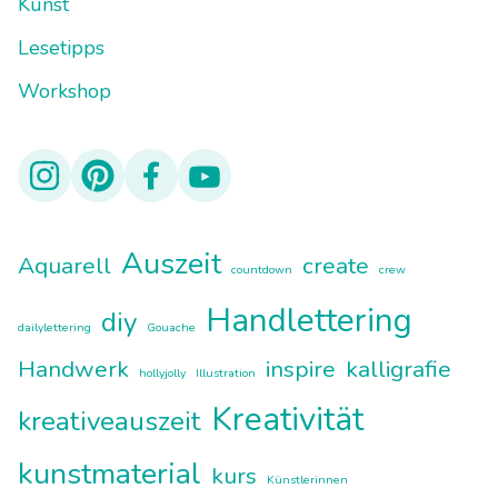
Kunst
Lesetipps
Workshop
Auszeit
Aquarell
create
countdown
crew
Handlettering
diy
dailylettering
Gouache
Handwerk
inspire
kalligrafie
hollyjolly
Illustration
Kreativität
kreativeauszeit
kunstmaterial
kurs
Künstlerinnen