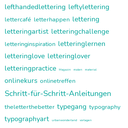
lefthandedlettering
leftylettering
lettering
lettercafé
letterhappen
letteringartist
letteringchallenge
letteringlernen
letteringinspiration
letteringlove
letteringlover
letteringpractice
Magazin
malen
material
onlinekurs
onlinetreffen
Schritt-für-Schritt-Anleitungen
typegang
theletterthebetter
typography
typographyart
urbanwonderland
vorlagen